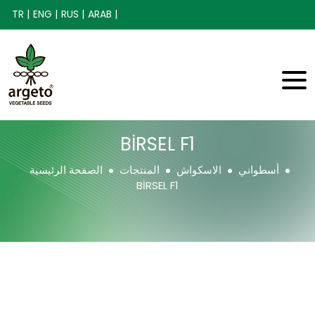
TR |
ENG |
RUS |
ARAB |
BİRSEL F1
أسطواني
الاسكواش
المنتجات
الصفحة الرئيسية
BİRSEL F1