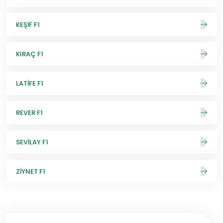
KEŞİF F1
KIRAÇ F1
LATİFE F1
REVER F1
SEVİLAY F1
ZİYNET F1