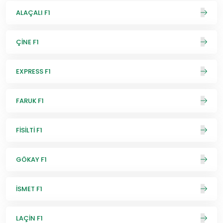
ALAÇALI F1
ÇİNE F1
EXPRESS F1
FARUK F1
FİSİLTİ F1
GÖKAY F1
İSMET F1
LAÇİN F1