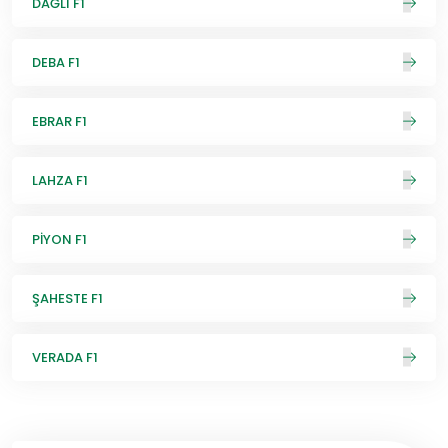
DAĞLI F1
DEBA F1
EBRAR F1
LAHZA F1
PİYON F1
ŞAHESTE F1
VERADA F1