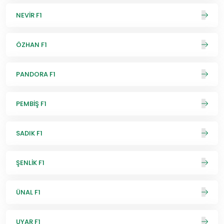
NEVİR F1
ÖZHAN F1
PANDORA F1
PEMBİŞ F1
SADIK F1
ŞENLİK F1
ÜNAL F1
UYAR F1