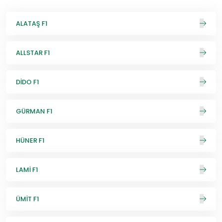
ALATAŞ F1
ALLSTAR F1
DİDO F1
GÜRMAN F1
HÜNER F1
LAMİ F1
ÜMİT F1