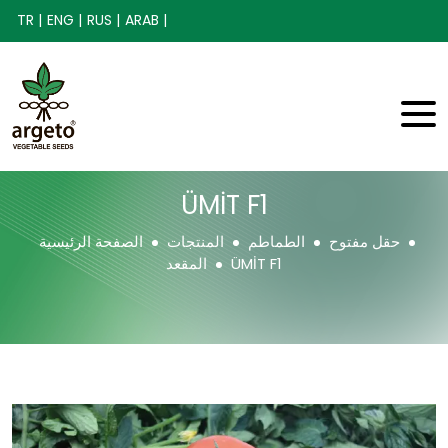
TR |
ENG |
RUS |
ARAB |
ÜMİT F1
حقل مفتوح
الطماطم
المنتجات
الصفحة الرئيسية
ÜMİT F1
المقعد