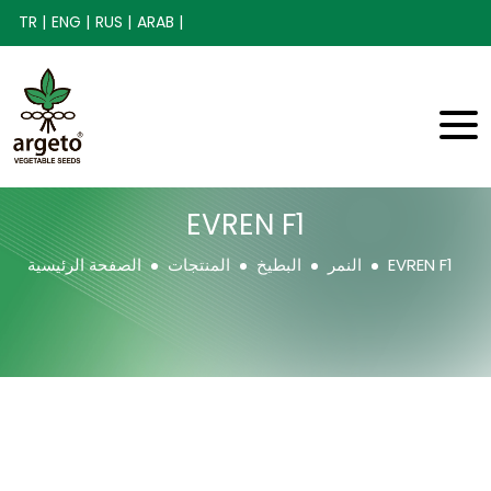
TR |
ENG |
RUS |
ARAB |
EVREN F1
EVREN F1
النمر
البطيخ
المنتجات
الصفحة الرئيسية