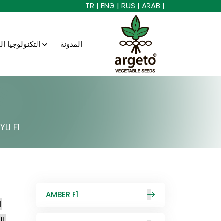
TR |
ENG |
RUS |
ARAB |
المدونة
التكنولوجيا الحيوية
LI F1
AMBER F1
ا
ال