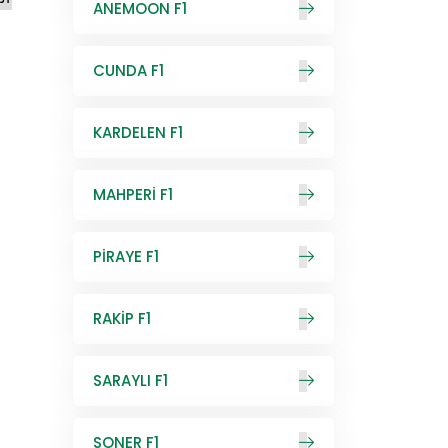
ANEMOON F1
CUNDA F1
KARDELEN F1
MAHPERİ F1
PİRAYE F1
RAKİP F1
SARAYLI F1
SONER F1