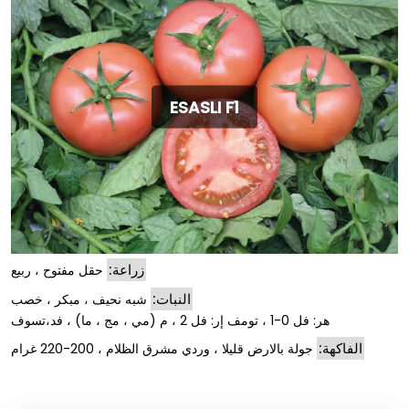
ESASLI F1
زراعة:
حقل مفتوح ، ربيع
النبات:
شبه نحيف ، مبكر ، خصب
هر: فل 0-1 ، تومف إر: فل 2 ، م (مي ، مج ، ما) ، فد،تسوف
الفاكهة:
جولة بالارض قليلا ، وردي مشرق الظلام ، 200-220 غرام