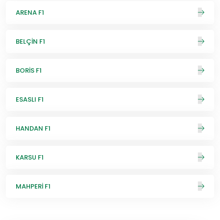
ARENA F1
BELÇİN F1
BORİS F1
ESASLI F1
HANDAN F1
KARSU F1
MAHPERİ F1