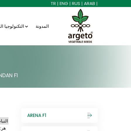
TR |
ENG |
RUS |
ARAB |
المدونة
التكنولوجيا الحيوية
NDAN F1
ARENA F1
النبا
هر: فل 0-1 ، الخامس ، تومف