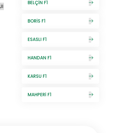
BELÇİN F1
ال
BORİS F1
ESASLI F1
HANDAN F1
KARSU F1
MAHPERİ F1