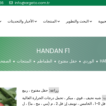
66
info@argeto.com.tr
البحث والتطوير
المنتجات
الأخبار والتحديثات
HANDAN F1
HA
الوردي
حقل مفتوح
الطماطم
المنتجات
الصفحة
زراعة:
حقل مفتوح ، ربيع
ت:
شبه نحيف ، قوي ، مبكر ، تحمل درجات الحرارة العالية
 إر: فل 2 ، م (مي ، مج ، ما) ، ل