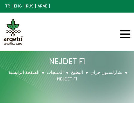
TR |
ENG |
RUS |
ARAB |
NEJDET F1
تشارلستون جراي
البطيخ
المنتجات
الصفحة الرئيسية
NEJDET F1