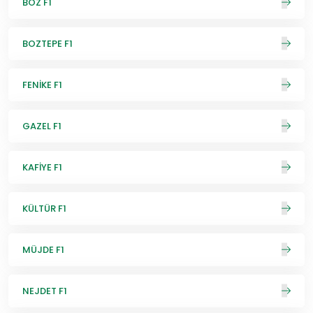
BOZ F1
BOZTEPE F1
FENİKE F1
GAZEL F1
KAFİYE F1
KÜLTÜR F1
MÜJDE F1
NEJDET F1