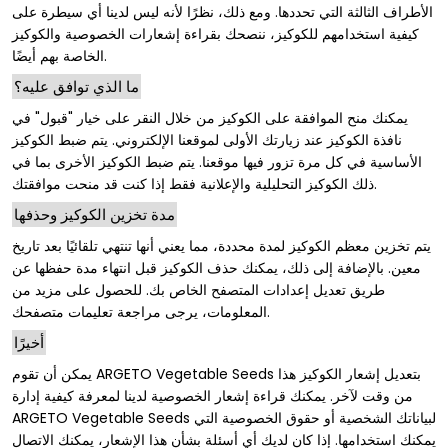
الأطراف الثالثة التي تحددها. ومع ذلك، نظرًا لأنه ليس لدينا أي سيطرة على
كيفية استخدامهم للكوكيز، ننصحك بقراءة إشعارات الخصوصية والكوكيز
الخاصة بهم أيضًا.
ما الذي توافق عليه؟
يمكنك منح الموافقة على الكوكيز من خلال النقر على خيار "قبول" في
نافذة الكوكيز عند زيارتك الأولى لموقعنا الإلكتروني. يتم ضبط الكوكيز
الأساسية في كل مرة تزور فيها موقعنا. يتم ضبط الكوكيز الأخرى بما في
ذلك الكوكيز التحليلية والإعلانية فقط إذا كنت قد منحت موافقتك.
مدة تخزين الكوكيز وحذفها
يتم تخزين معظم الكوكيز لمدة محددة، مما يعني أنها تنتهي تلقائيًا بعد تاريخ
معين. بالإضافة إلى ذلك، يمكنك حذف الكوكيز قبل انتهاء مدة حفظها عن
طريق تعديل إعدادات المتصفح الخاص بك. للحصول على مزيد من
المعلومات، يرجى مراجعة تعليمات متصفحك.
أخيرًا
يمكن أن تقوم ARGETO Vegetable Seeds بتعديل إشعار الكوكيز هذا
من وقت لآخر. يمكنك قراءة إشعار الخصوصية لدينا لمعرفة كيفية إدارة
ARGETO Vegetable Seeds لبياناتك الشخصية أو حقوق الخصوصية التي
يمكنك استخدامها. إذا كان لديك أي أسئلة بشأن هذا الإشعار، يمكنك الاتصال