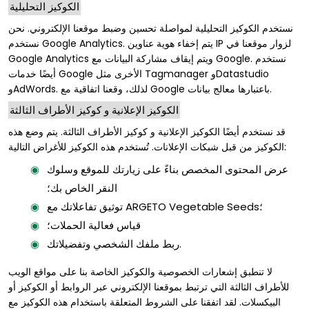
الكوكيز التحليلية
نستخدم الكوكيز التحليلية لمواصلة تحسين وضبط موقعنا الإلكتروني. نحن
نستخدم Google Analytics. يتم إخفاء هوية عناوين IP لزوار موقعنا في
Google Analytics ويتم إيقاف مشاركة البيانات مع Google. نستخدم
أيضًا خدمات Google الأخرى مثل Tagmanager وDatastudio
وAdWords. لذلك، وقعنا اتفاقية مع Google باعتبارها معالج بيانات.
الكوكيز الإعلانية و كوكيز الأطراف الثالثة
قد نستخدم أيضًا الكوكيز الإعلانية و كوكيز الأطراف الثالثة. يتم وضع هذه
الكوكيز من قبل شبكات الإعلانات. تُستخدم هذه الكوكيز للأغراض التالية:
عرض المحتوى المخصص بناءً على زيارتك للموقع وسلوك
النقر الخاص بك؛
توثيق تفاعلاتك مع ARGETO Vegetable Seeds؛
قياس فعالية الحملات؛
ربط ملفك الشخصي وتفضيلاتك.
لا تنطبق إشعارات الخصوصية والكوكيز الخاصة بنا على مواقع الويب
للأطراف الثالثة التي ترتبط بموقعنا الإلكتروني عبر الروابط أو الكوكيز أو
البيكسلات. لقد اتفقنا على الشروط المتعلقة باستخدام هذه الكوكيز مع