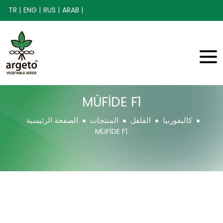
TR |
ENG |
RUS |
ARAB |
MÜFİDE F1
كاليفورنيا
الفلفل
المنتجات
الصفحة الرئيسية
MÜFİDE F1