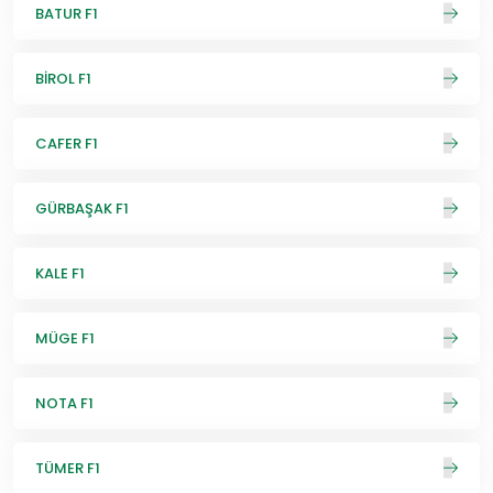
BATUR F1
BİROL F1
CAFER F1
GÜRBAŞAK F1
KALE F1
MÜGE F1
NOTA F1
TÜMER F1