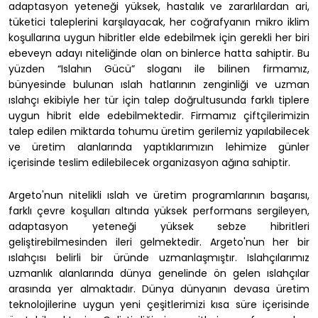
adaptasyon yeteneği yüksek, hastalık ve zararlılardan ari,
tüketici taleplerini karşılayacak, her coğrafyanın mikro iklim
koşullarına uygun hibritler elde edebilmek için gerekli her biri
ebeveyn adayı niteliğinde olan on binlerce hatta sahiptir. Bu
yüzden “Islahın Gücü” sloganı ile bilinen firmamız,
bünyesinde bulunan ıslah hatlarının zenginliği ve uzman
ıslahçı ekibiyle her tür için talep doğrultusunda farklı tiplere
uygun hibrit elde edebilmektedir. Firmamız çiftçilerimizin
talep edilen miktarda tohumu üretim gerilemiz yapılabilecek
ve üretim alanlarında yaptıklarımızın lehimize günler
içerisinde teslim edilebilecek organizasyon ağına sahiptir.
Argeto'nun nitelikli ıslah ve üretim programlarının başarısı,
farklı çevre koşulları altında yüksek performans sergileyen,
adaptasyon yeteneği yüksek sebze hibritleri
geliştirebilmesinden ileri gelmektedir. Argeto'nun her bir
ıslahçısı belirli bir üründe uzmanlaşmıştır. Islahçılarımız
uzmanlık alanlarında dünya genelinde ön gelen ıslahçılar
arasında yer almaktadır. Dünya dünyanın devasa üretim
teknolojilerine uygun yeni çeşitlerimizi kısa süre içerisinde