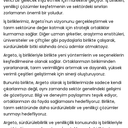
verici bir gelecek inşa etmek için harekete geçiyor. İş birlikleri,
yenilikçi çözümler keşfetmenin ve sektördeki sınırları
zorlamanın önemli bir yoludur.
İş birliklerimiz, Argeto'nun vizyonunu gerçekleştirmek ve
tarım sektörüne değer katmak için stratejik ortaklıklar
kurmamızı sağlar. Diğer uzman şirketler, araştırma enstitüleri,
üniversiteler ve çiftçiler gibi paydaşlarla birlikte çalışarak,
sürdürülebilir bitki ıslahında öncü adımlar atmaktayız.
Argeto, iş birlikleriyle birlikte yeni yöntemlerin ve seçeneklerin
keşfedilmesine olanak sağlar. Ortaklarımızın birikiminden
yararlanarak, tarım verimliliğini artırmak ve dayanıklı, yüksek
verimli çeşitleri geliştirmek için sinerji oluşturuyoruz.
Bununla birlikte, Argeto olarak iş birliklerimizde sadece kendi
çıkarlarımızı değil, aynı zamanda sektör genelindeki gelişimi
de gözetiyoruz. Bilgi ve deneyim paylaşımını teşvik ediyor,
ortaklarımızın da fayda sağlamasını hedefliyoruz. Birlikte,
tarım sektöründe daha sürdürülebilir ve yenilikçi çözümler
sunmayı hedefliyoruz.
Argeto, sürdürülebilirlik ve yenilikçilik konusunda iş birlikleriyle