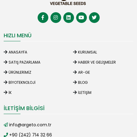
HIZLI MENÜ
ANASAYFA
KURUMSAL
SATIŞ PAZARLAMA
HABER VE GELIŞMELER
ÜRÜNLERIMIZ
AR-GE
BIYOTEKNOLOJI
BLOG
İK
İLETIŞIM
İLETIŞIM BILGISI
info@argeto.com.tr
+90 (242) 714 32 66