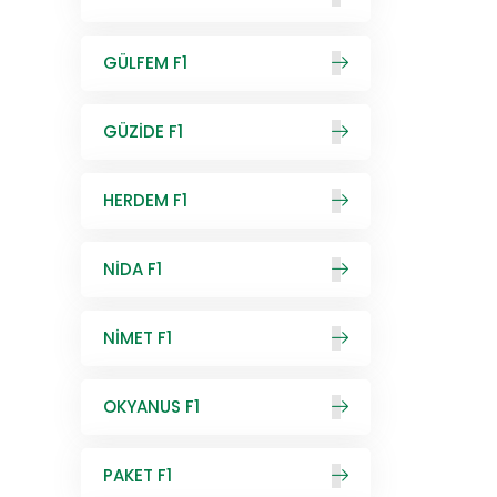
GÜLFEM F1
GÜZİDE F1
HERDEM F1
NİDA F1
NİMET F1
OKYANUS F1
PAKET F1