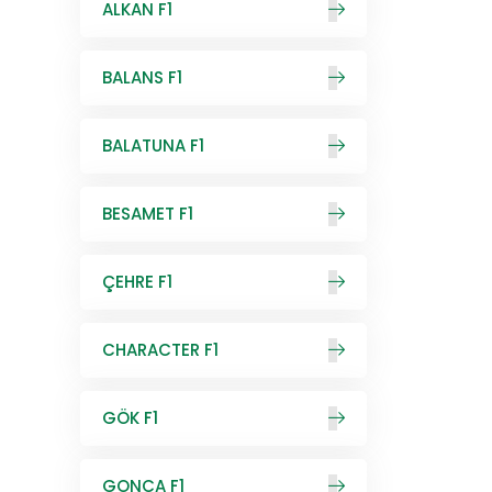
ALKAN F1
BALANS F1
BALATUNA F1
BESAMET F1
ÇEHRE F1
CHARACTER F1
GÖK F1
GONCA F1