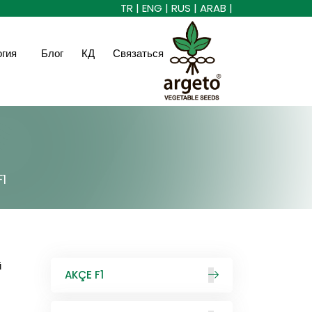
TR |
ENG |
RUS |
ARAB |
огия
Блог
КД
Связаться
F1
й
AKÇE F1