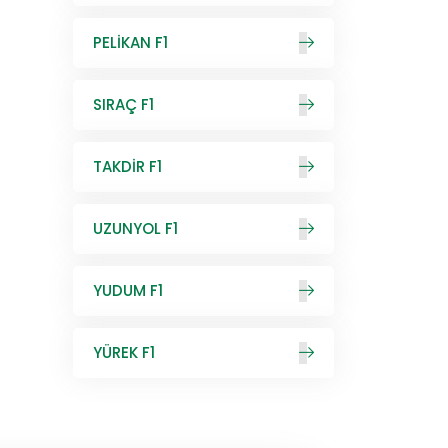
PELİKAN F1
SIRAÇ F1
TAKDİR F1
UZUNYOL F1
YUDUM F1
YÜREK F1