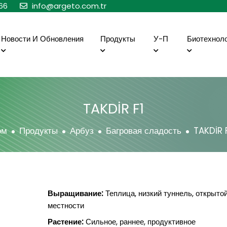
66
info@argeto.com.tr
Новости И Обновления
Продукты
У-П
Биотехнол
TAKDİR F1
ом
Продукты
Арбуз
Багровая сладость
TAKDİR 
Выращивание:
Теплица, низкий туннель, открыто
местности
Растение:
Сильное, раннее, продуктивное