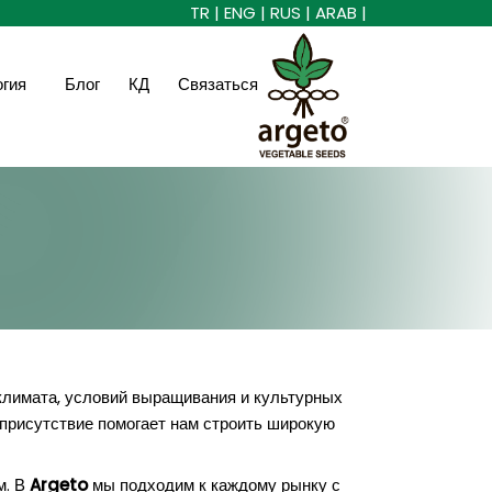
TR |
ENG |
RUS |
ARAB |
огия
Блог
КД
Связаться
 климата, условий выращивания и культурных
присутствие помогает нам строить широкую
м. В
Argeto
мы подходим к каждому рынку с