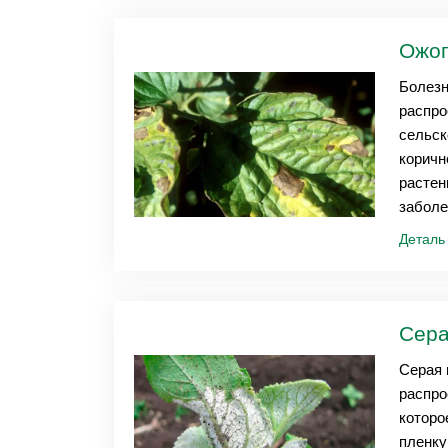
Ожог
Болезн
распро
сельск
коричн
растен
заболев
Детал
Сера
Серая 
распро
которо
пленку