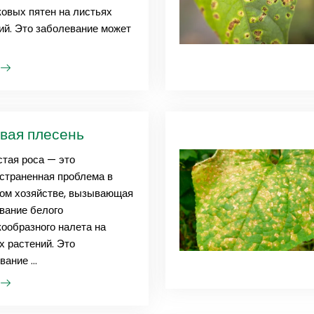
овых пятен на листьях
ий. Это заболевание может
ь
вая плесень
тая роса — это
страненная проблема в
ом хозяйстве, вызывающая
вание белого
ообразного налета на
х растений. Это
ание ...
ь