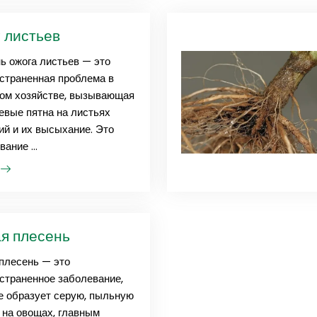
 листьев
ь ожога листьев — это
страненная проблема в
ом хозяйстве, вызывающая
евые пятна на листьях
ий и их высыхание. Это
ание ...
ь
я плесень
плесень — это
страненное заболевание,
е образует серую, пыльную
 на овощах, главным