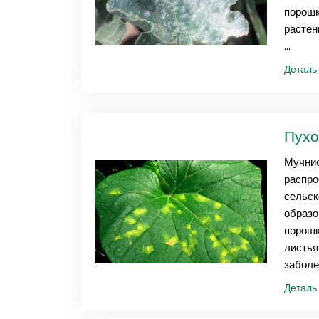
порошк
растен
...
Детал
Пухо
Мучнис
распро
сельск
образо
порошк
листья
заболев
Детал