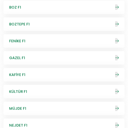
BOZ F1
BOZTEPE F1
FENİKE F1
GAZEL F1
KAFİYE F1
KÜLTÜR F1
MÜJDE F1
NEJDET F1