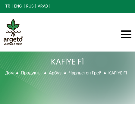
TR |
ENG |
RUS |
ARAB |
KAFİYE F1
Дом
Продукты
Арбуз
Чарльстон Грей
KAFİYE F1