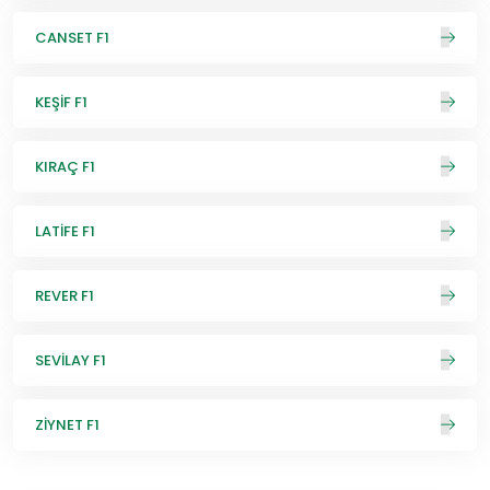
CANSET F1
KEŞİF F1
KIRAÇ F1
LATİFE F1
REVER F1
SEVİLAY F1
ZİYNET F1