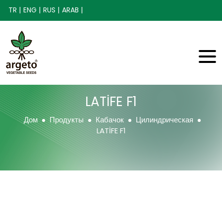
TR |
ENG |
RUS |
ARAB |
LATİFE F1
Дом
Продукты
Кабачок
Цилиндрическая
LATİFE F1