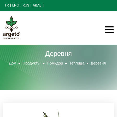
TR |
ENG |
RUS |
ARAB |
Деревня
Дом
Продукты
Помидор
Теплица
Деревня