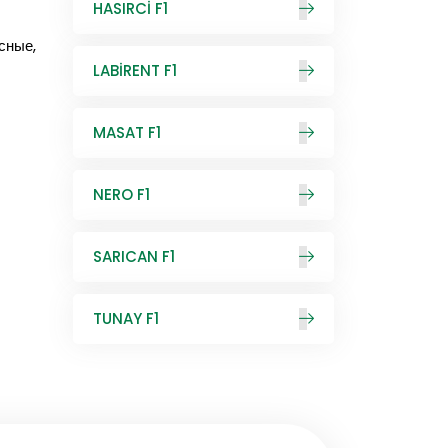
HASIRCİ F1
сные,
LABİRENT F1
MASAT F1
NERO F1
SARICAN F1
TUNAY F1