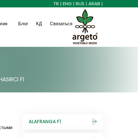
TR |
ENG |
RUS |
ARAB |
огия
Блог
КД
Связаться
HASIRCİ F1
ALAFRANGA F1
устыми