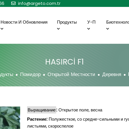
66
info@argeto.com.tr
Новости И Обновления
Продукты
У-П
Биотехнол
HASIRCİ F1
дукты
Помидор
Открытой Местности
Деревня
Выращивание
:
Открытое поле, весна
Растение:
Полужесткое, со средне-сильными и г
листьями, скороспелое