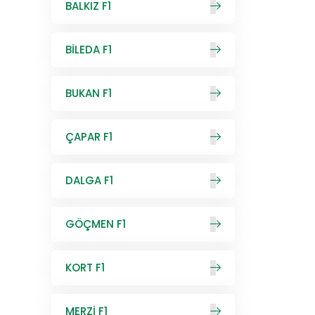
BALKIZ F1
BİLEDA F1
BUKAN F1
ÇAPAR F1
DALGA F1
GÖÇMEN F1
KORT F1
MERZİ F1