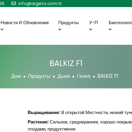
66
info@argeto.com.tr
Новости И Обновления
Продукты
У-П
Биотехнол
BALKIZ F1
Дом
Продукты
Дыня
Галия
BALKIZ F1
Выращивание:
В открытой Местности, низкий тун
Растение:
Сильное, среднераннее, хорошо покрыв
плодами, продуктивное