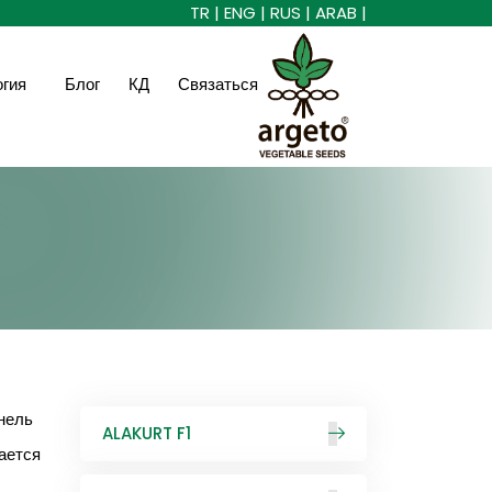
TR |
ENG |
RUS |
ARAB |
огия
Блог
КД
Связаться
нель
ALAKURT F1
ается