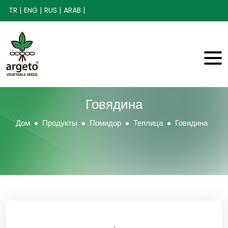
TR |
ENG |
RUS |
ARAB |
Говядина
Дом
Продукты
Помидор
Теплица
Говядина