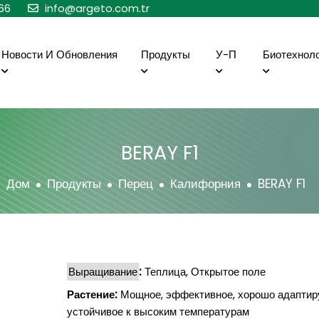
66
info@argeto.com.tr
Новости И Обновления
Продукты
У-П
Биотехнол
BERAY F1
Дом
Продукты
Перец
Калифорния
BERAY F1
Выращивание
:
Теплица, Открытое поле
Растение:
Мощное, эффективное, хорошо адаптир
устойчивое к высоким температурам