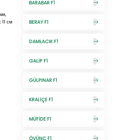
BARABAR F1
ми,
 11 см
BERAY F1
DAMLACIK F1
GALİP F1
GÜLPINAR F1
KRALİÇE F1
MÜFİDE F1
ÖVÜNÇ F1