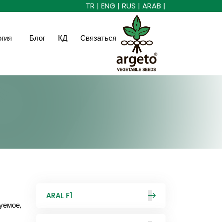
TR |
ENG |
RUS |
ARAB |
огия
Блог
КД
Связаться
ARAL F1
уемое,