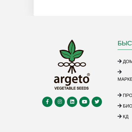
БЫС
ДО
МАРК
ПР
БИ
КД