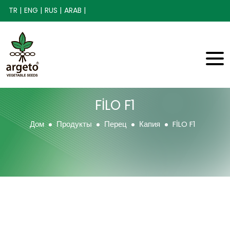
TR |
ENG |
RUS |
ARAB |
FİLO F1
Дом
Продукты
Перец
Капия
FİLO F1