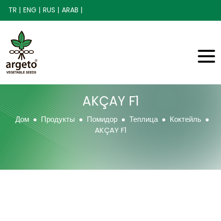
TR |
ENG |
RUS |
ARAB |
AKÇAY F1
Дом
Продукты
Помидор
Теплица
Коктейль
AKÇAY F1