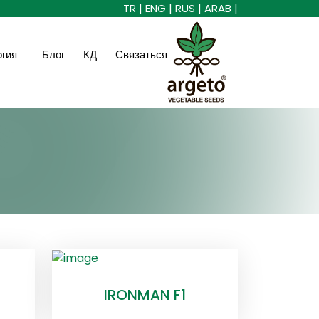
TR |
ENG |
RUS |
ARAB |
огия
Блог
КД
Связаться
IRONMAN F1