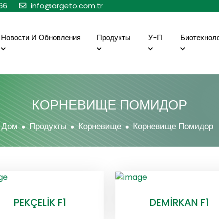
66
info@argeto.com.tr
Новости И Обновления
Продукты
У-П
Биотехнол
КОРНЕВИЩЕ ПОМИДОР
Дом
Продукты
Корневище
Корневище Помидор
PEKÇELİK F1
DEMİRKAN F1