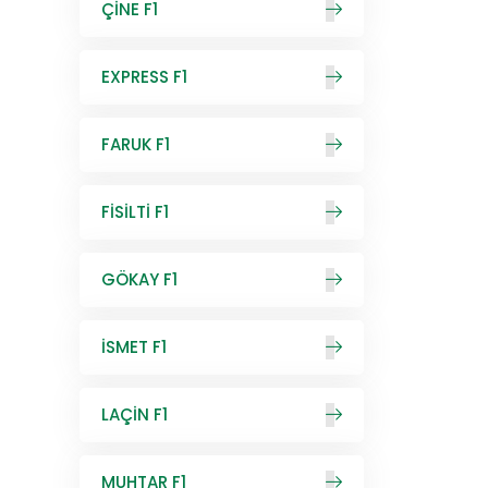
ÇİNE F1
EXPRESS F1
FARUK F1
FİSİLTİ F1
GÖKAY F1
İSMET F1
LAÇİN F1
MUHTAR F1