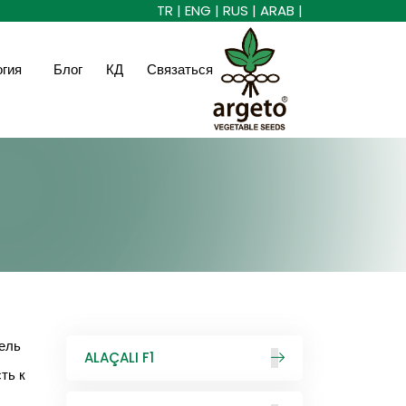
TR |
ENG |
RUS |
ARAB |
огия
Блог
КД
Связаться
ель
ALAÇALI F1
ть к