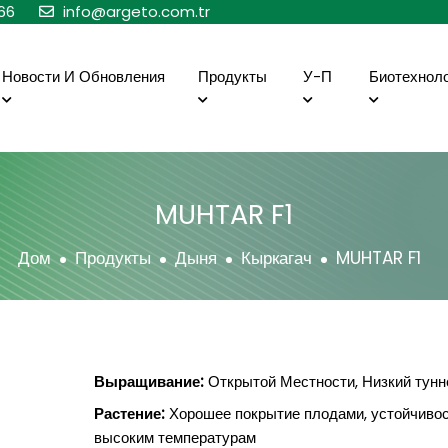
66
info@argeto.com.tr
Новости И Обновления
Продукты
У-П
Биотехнол
MUHTAR F1
Дом
Продукты
Дыня
Кыркагач
MUHTAR F1
Выращивание:
Открытой Местности, Низкий тунн
Растение:
Хорошее покрытие плодами, устойчивос
высоким температурам