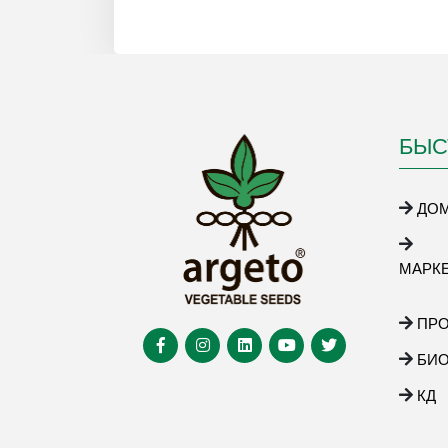
БЫС
ДО
МАРК
ПР
БИ
КД