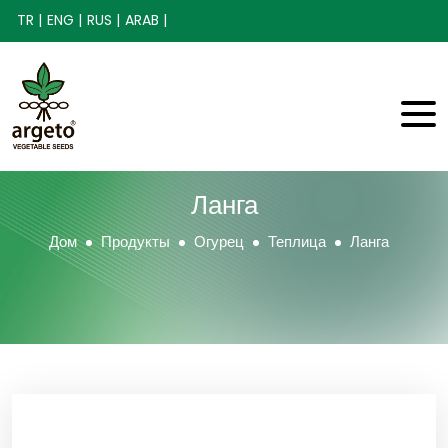
TR |
ENG |
RUS |
ARAB |
Ланга
Дом
Продукты
Огурец
Теплица
Ланга