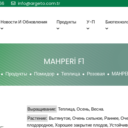
66
info@argeto.com.tr
Новости И Обновления
Продукты
У-П
Биотехнол
MAHPERİ F1
Продукты
Помидор
Теплица
Розовая
MAHPER
Выращивание:
Теплица, Осень, Весна.
Растение:
Вытянутое, Очень сильное, Раннее, Оч
плодородное, Хорошее закрытие плодов, Устойчив