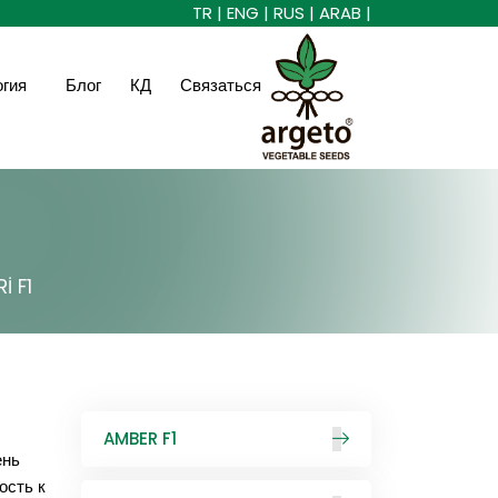
TR |
ENG |
RUS |
ARAB |
огия
Блог
КД
Связаться
İ F1
AMBER F1
ень
ость к