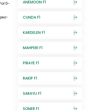
ANEMOON F1
Fol 0-
Ярко-
CUNDA F1
KARDELEN F1
MAHPERİ F1
PİRAYE F1
RAKİP F1
SARAYLI F1
SONER F1