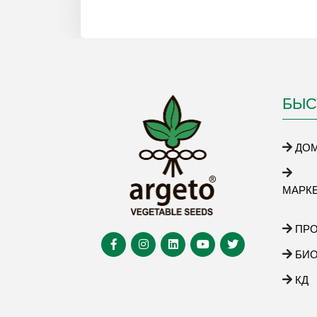
БЫС
ДО
МАРК
ПР
БИ
КД