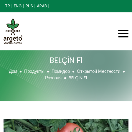
TR |
ENG |
RUS |
ARAB |
BELÇİN F1
Дом
Продукты
Помидор
Открытой Местности
Розовая
BELÇİN F1