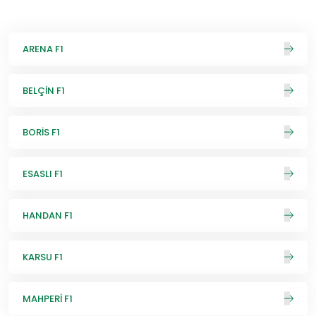
ARENA F1
BELÇİN F1
BORİS F1
ESASLI F1
HANDAN F1
KARSU F1
MAHPERİ F1