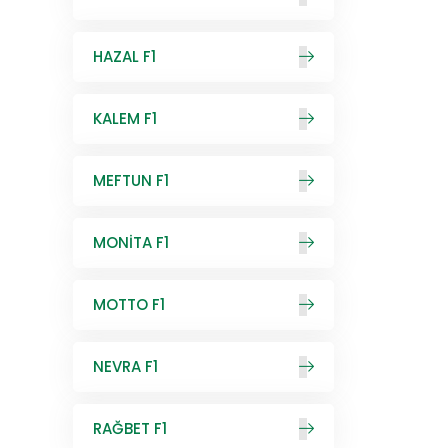
HAZAL F1
KALEM F1
MEFTUN F1
MONİTA F1
MOTTO F1
NEVRA F1
RAĞBET F1