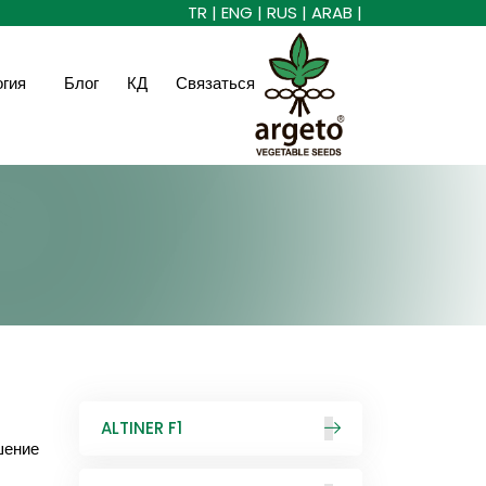
TR |
ENG |
RUS |
ARAB |
огия
Блог
КД
Связаться
ALTINER F1
шение