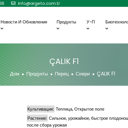
66
info@argeto.com.tr
Новости И Обновления
Продукты
У-П
Биотехнол
ÇALIK F1
Дом
Продукты
Перец
Сиври
ÇALIK F1
Культивация:
Теплица, Открытое поле
Растение:
Сильное, урожайное, быстрое плодоно
после сбора урожая