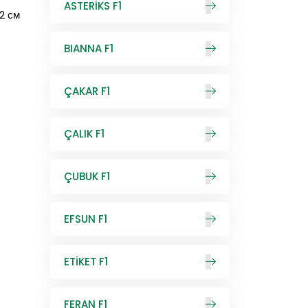
ASTERİKS F1
2 см
BIANNA F1
ÇAKAR F1
ÇALIK F1
ÇUBUK F1
EFSUN F1
ETİKET F1
FERAN F1