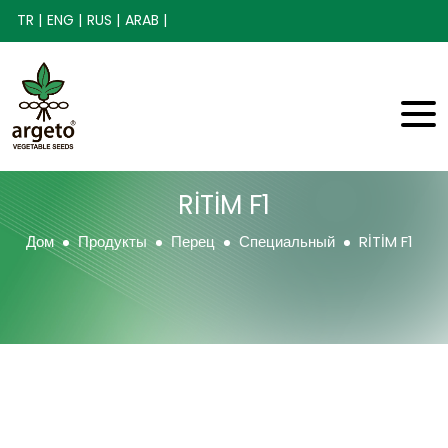
TR |
ENG |
RUS |
ARAB |
RİTİM F1
Дом
Продукты
Перец
Специальный
RİTİM F1