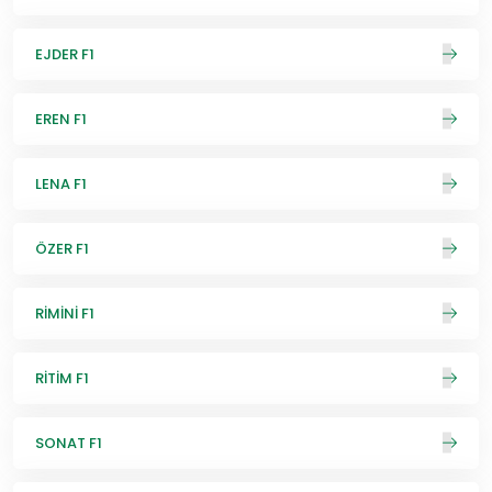
EJDER F1
EREN F1
LENA F1
ÖZER F1
RİMİNİ F1
RİTİM F1
SONAT F1