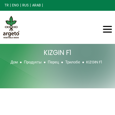
TR |
ENG |
RUS |
ARAB |
KIZGIN F1
Дом
Продукты
Перец
Трилобе
KIZGIN F1