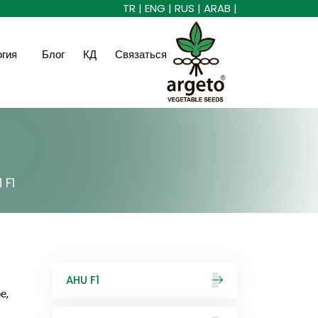
TR |
ENG |
RUS |
ARAB |
огия
Блог
КД
Связаться
 F1
AHU F1
е,