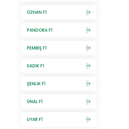
ÖZHAN F1
PANDORA F1
PEMBİŞ F1
SADIK F1
ŞENLİK F1
ÜNAL F1
UYAR F1