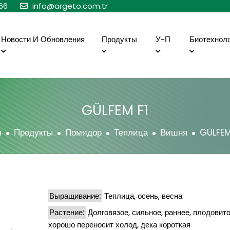
66
info@argeto.com.tr
Новости И Обновления
Продукты
У-П
Биотехнол
GÜLFEM F1
м
Продукты
Помидор
Теплица
Вишня
GÜLFEM
Выращивание:
Теплица, осень, весна
Растение:
Долговязое, сильное, раннее, плодовито
хорошо переносит холод, дека короткая