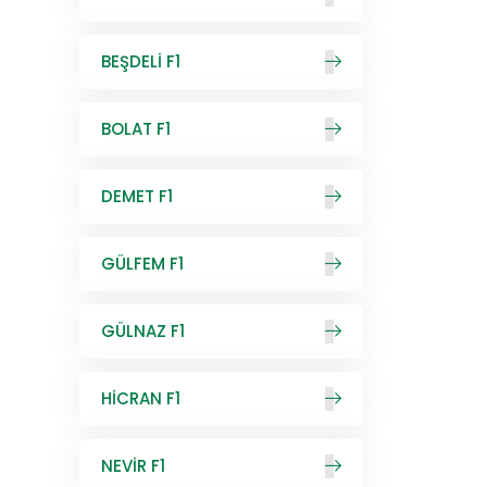
BEŞDELİ F1
BOLAT F1
DEMET F1
GÜLFEM F1
GÜLNAZ F1
HİCRAN F1
NEVİR F1