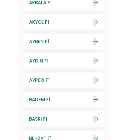
AKBALA F1
AKYOL F1
AYBEN F1
AYDIN F1
AYPERİ F1
BADEM F1
BASRİ F1
BEHZAT F1