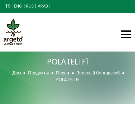
TR |
ENG |
RUS |
ARAB |
POLATELİ F1
Дом
Продукты
Перец
Зеленый болгарский
POLATELİ F1