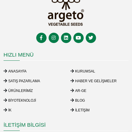
HIZLI MENÜ
ANASAYFA
KURUMSAL
SATIŞ PAZARLAMA
HABER VE GELIŞMELER
ÜRÜNLERIMIZ
AR-GE
BIYOTEKNOLOJI
BLOG
İK
İLETIŞIM
İLETIŞIM BILGISI