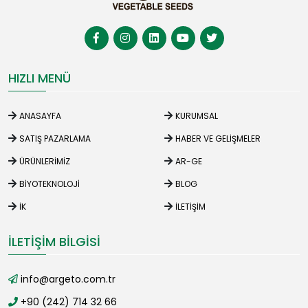
HIZLI MENÜ
ANASAYFA
KURUMSAL
SATIŞ PAZARLAMA
HABER VE GELIŞMELER
ÜRÜNLERIMIZ
AR-GE
BIYOTEKNOLOJI
BLOG
İK
İLETIŞIM
İLETIŞIM BILGISI
info@argeto.com.tr
+90 (242) 714 32 66