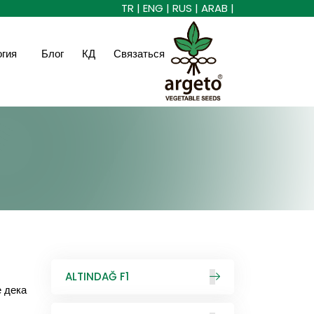
TR |
ENG |
RUS |
ARAB |
огия
Блог
КД
Связаться
1
ALTINDAĞ F1
е дека