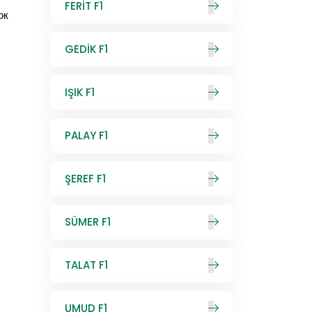
FERİT F1
ок
GEDİK F1
IŞIK F1
PALAY F1
ŞEREF F1
SÜMER F1
TALAT F1
UMUD F1