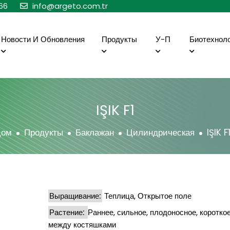
66
info@argeto.com.tr
Новости И Обновления
Продукты
У-П
Биотехнол
IŞIK F1
Дом
Продукты
Баклажан
Цилиндрическая
IŞIK F
Выращивание:
Теплица, Открытое поле
Растение:
Раннее, сильное, плодоносное, коротко
между костяшками