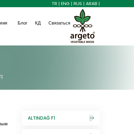
TR |
ENG |
RUS |
ARAB |
огия
Блог
КД
Связаться
F1
ALTINDAĞ F1
овым