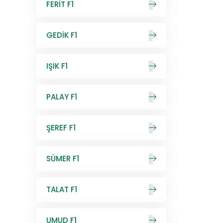
FERİT F1
GEDİK F1
IŞIK F1
PALAY F1
ŞEREF F1
SÜMER F1
TALAT F1
UMUD F1