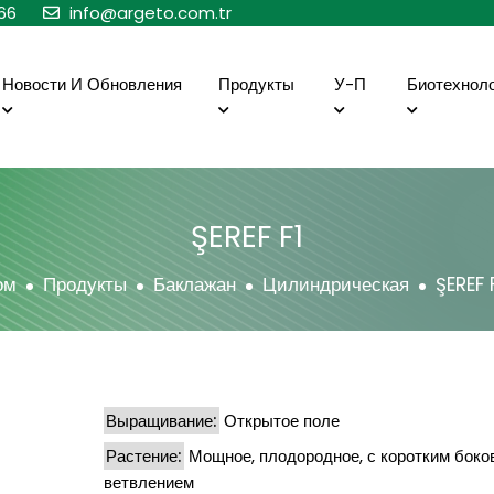
66
info@argeto.com.tr
Новости И Обновления
Продукты
У-П
Биотехнол
ŞEREF F1
ом
Продукты
Баклажан
Цилиндрическая
ŞEREF 
Выращивание:
Открытое поле
Растение:
Мощное, плодородное, с коротким бок
ветвлением