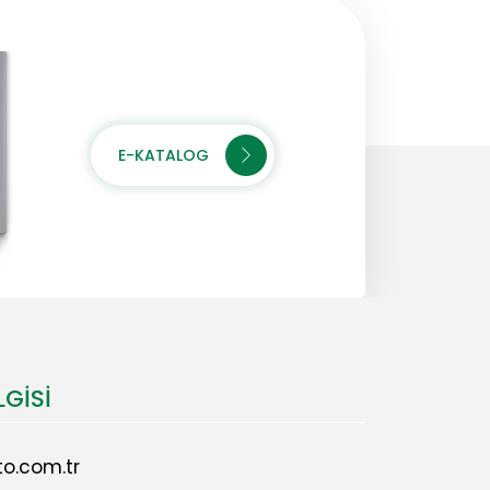
E-KATALOG
LGISI
o.com.tr