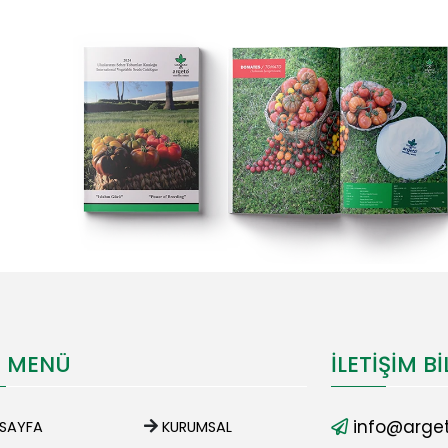
I MENÜ
İLETIŞIM BI
info@arget
SAYFA
KURUMSAL