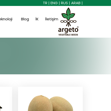
TR |
ENG |
RUS |
ARAB |
eknoloji
Blog
İK
İletişim