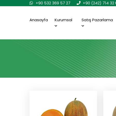
+90 532 369 57 27
+90 (242) 714 32 
Anasayfa
Kurumsal
Satış Pazarlama