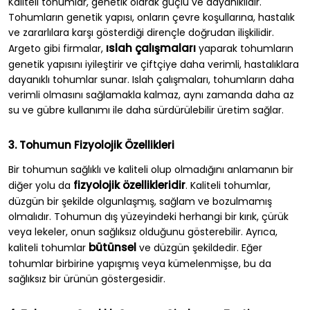
Kaliteli tohumlar, genetik olarak güçlü ve dayanıklıdır.
Tohumların genetik yapısı, onların çevre koşullarına, hastalık
ve zararlılara karşı gösterdiği dirençle doğrudan ilişkilidir.
ıslah çalışmaları
Argeto gibi firmalar,
yaparak tohumların
genetik yapısını iyileştirir ve çiftçiye daha verimli, hastalıklara
dayanıklı tohumlar sunar. Islah çalışmaları, tohumların daha
verimli olmasını sağlamakla kalmaz, aynı zamanda daha az
su ve gübre kullanımı ile daha sürdürülebilir üretim sağlar.
3. Tohumun Fizyolojik Özellikleri
Bir tohumun sağlıklı ve kaliteli olup olmadığını anlamanın bir
fizyolojik özellikleridir
diğer yolu da
. Kaliteli tohumlar,
düzgün bir şekilde olgunlaşmış, sağlam ve bozulmamış
olmalıdır. Tohumun dış yüzeyindeki herhangi bir kırık, çürük
veya lekeler, onun sağlıksız olduğunu gösterebilir. Ayrıca,
bütünsel
kaliteli tohumlar
ve düzgün şekildedir. Eğer
tohumlar birbirine yapışmış veya kümelenmişse, bu da
sağlıksız bir ürünün göstergesidir.