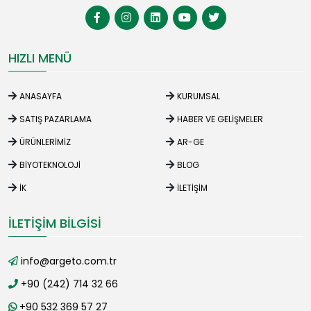
HIZLI MENÜ
ANASAYFA
KURUMSAL
SATIŞ PAZARLAMA
HABER VE GELIŞMELER
ÜRÜNLERIMIZ
AR-GE
BIYOTEKNOLOJI
BLOG
İK
İLETIŞIM
İLETIŞIM BILGISI
info@argeto.com.tr
+90 (242) 714 32 66
+90 532 369 57 27