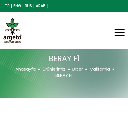
TR |
ENG |
RUS |
ARAB |
BERAY F1
Anasayfa
Ürünlerimiz
Biber
California
BERAY F1