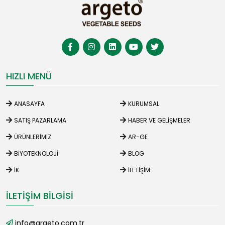
HIZLI MENÜ
ANASAYFA
KURUMSAL
SATIŞ PAZARLAMA
HABER VE GELIŞMELER
ÜRÜNLERIMIZ
AR-GE
BIYOTEKNOLOJI
BLOG
İK
İLETIŞIM
İLETIŞIM BILGISI
info@argeto.com.tr