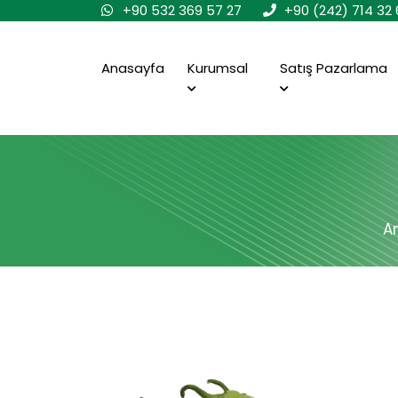
+90 532 369 57 27
+90 (242) 714 32 
Anasayfa
Kurumsal
Satış Pazarlama
A