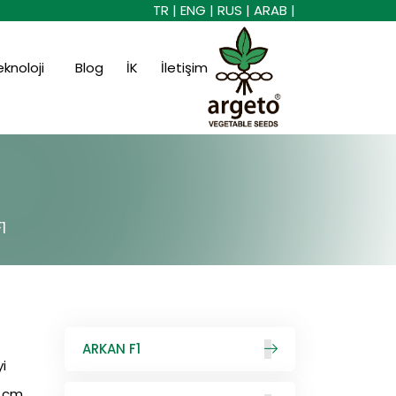
TR |
ENG |
RUS |
ARAB |
eknoloji
Blog
İK
İletişim
1
ARKAN F1
i
8 cm