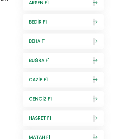
ARSEN F1
BEDİR F1
BEHA F1
BUĞRA F1
CAZİP F1
CENGİZ F1
HASRET F1
MATAH F1