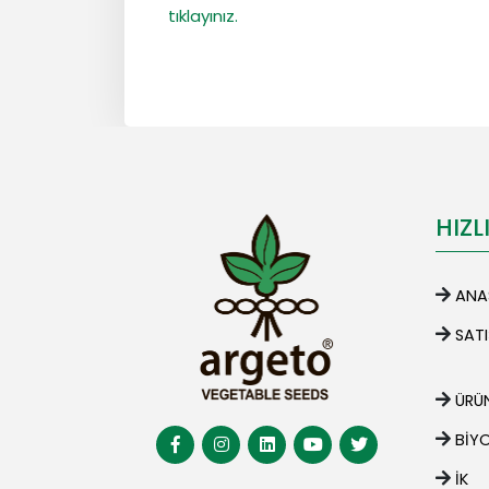
tıklayınız.
HIZL
ANA
SAT
ÜRÜN
BIY
İK