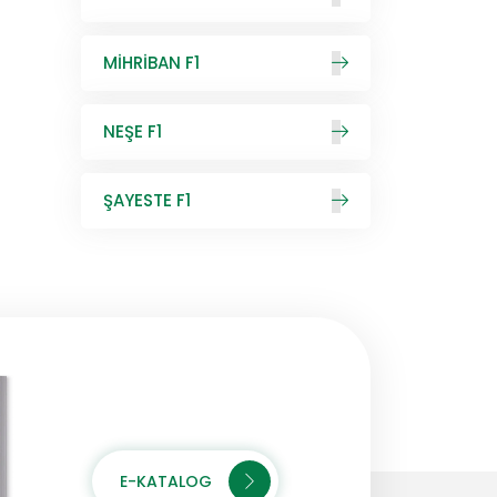
MİHRİBAN F1
NEŞE F1
ŞAYESTE F1
E-KATALOG