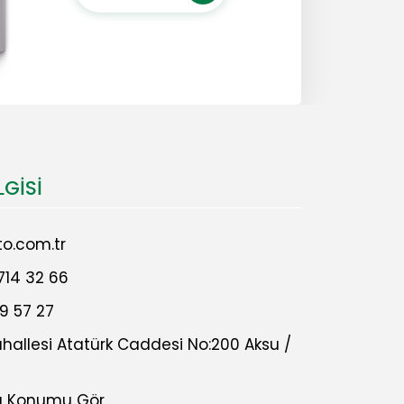
LGISI
o.com.tr
714 32 66
9 57 27
allesi Atatürk Caddesi No:200 Aksu /
a Konumu Gör