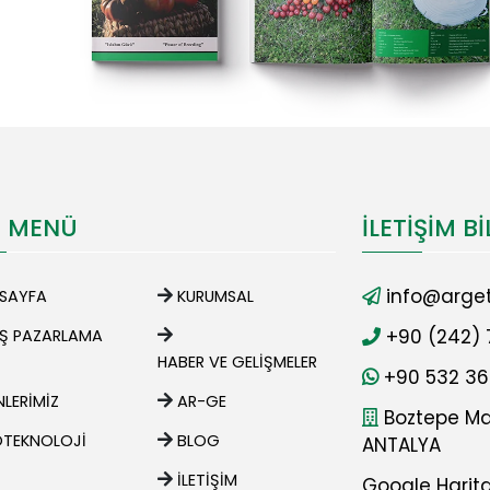
I MENÜ
İLETIŞIM BI
info@arget
SAYFA
KURUMSAL
+90 (242) 
IŞ PAZARLAMA
HABER VE GELIŞMELER
+90 532 36
LERIMIZ
AR-GE
Boztepe Mah
OTEKNOLOJI
BLOG
ANTALYA
İLETIŞIM
Google Harit