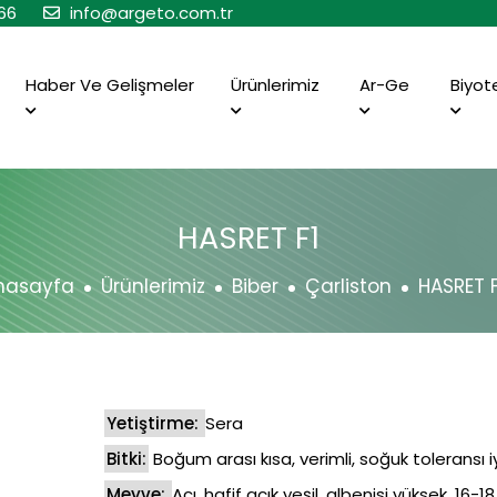
66
info@argeto.com.tr
Haber Ve Gelişmeler
Ürünlerimiz
Ar-Ge
Biyot
HASRET F1
nasayfa
Ürünlerimiz
Biber
Çarliston
HASRET F
Yetiştirme:
Sera
Bitki:
Boğum arası kısa, verimli, soğuk toleransı iy
Meyve:
Acı, hafif açık yeşil, albenisi yüksek, 16-1