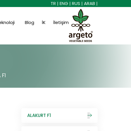
TR |
ENG |
RUS |
ARAB |
eknoloji
Blog
İK
İletişim
 F1
ALAKURT F1