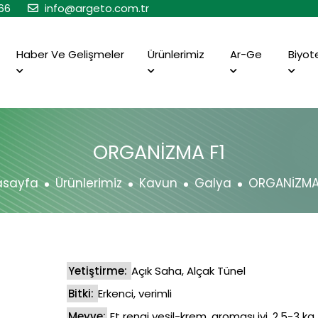
66
info@argeto.com.tr
Haber Ve Gelişmeler
Ürünlerimiz
Ar-Ge
Biyot
ORGANİZMA F1
asayfa
Ürünlerimiz
Kavun
Galya
ORGANİZMA
Yetiştirme:
Açık Saha, Alçak Tünel
Bitki:
Erkenci, verimli
Meyve:
Et rengi yeşil-krem, aroması iyi, 2.5-3 kg