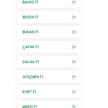
BALKIZ F1
BİLEDA F1
BUKAN F1
ÇAPAR F1
DALGA F1
GÖÇMEN F1
KORT F1
MERZİ F1