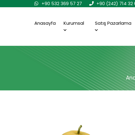
+90 532 369 57 27
+90 (242) 714 32 
Anasayfa
Kurumsal
Satış Pazarlama
An