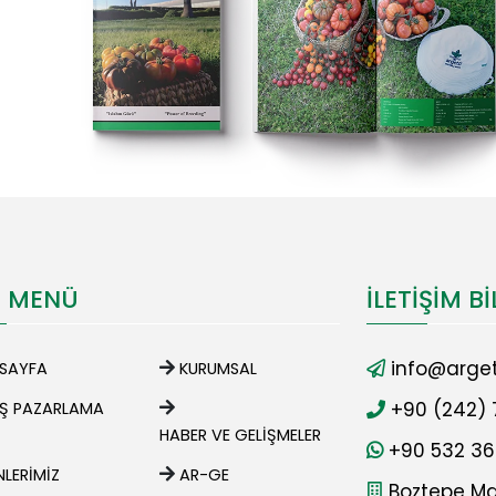
I MENÜ
İLETIŞIM BI
info@arget
SAYFA
KURUMSAL
+90 (242) 
IŞ PAZARLAMA
HABER VE GELIŞMELER
+90 532 36
LERIMIZ
AR-GE
Boztepe Mah