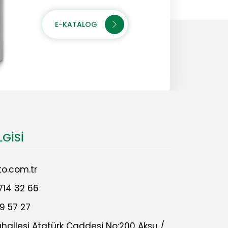
E-KATALOG
LGISI
o.com.tr
714 32 66
9 57 27
allesi Atatürk Caddesi No:200 Aksu /