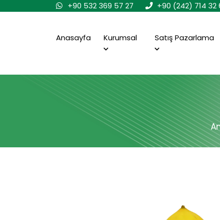
+90 532 369 57 27
+90 (242) 714 32 
Anasayfa
Kurumsal
Satış Pazarlama
A