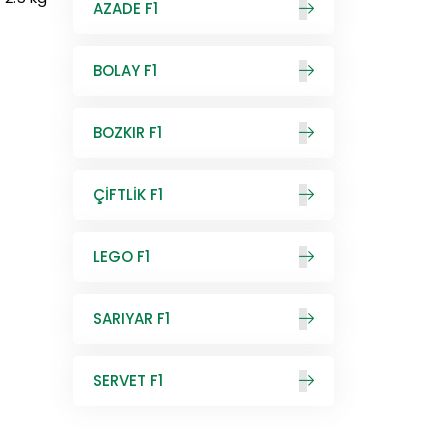
AZADE F1
BOLAY F1
BOZKIR F1
ÇİFTLİK F1
LEGO F1
SARIYAR F1
SERVET F1