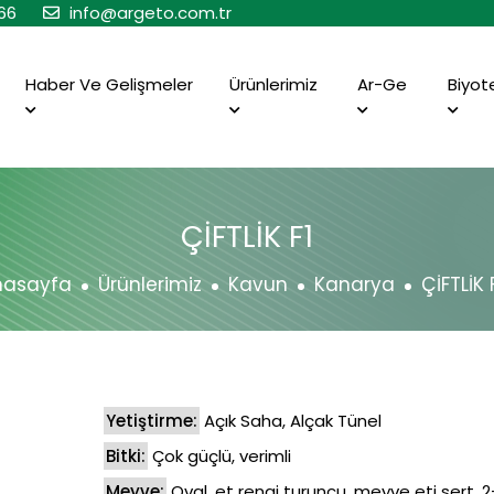
66
info@argeto.com.tr
Haber Ve Gelişmeler
Ürünlerimiz
Ar-Ge
Biyot
ÇİFTLİK F1
nasayfa
Ürünlerimiz
Kavun
Kanarya
ÇİFTLİK 
Yetiştirme:
Açık Saha, Alçak Tünel
Bitki:
Çok güçlü, verimli
Meyve:
Oval, et rengi turuncu, meyve eti sert, 2