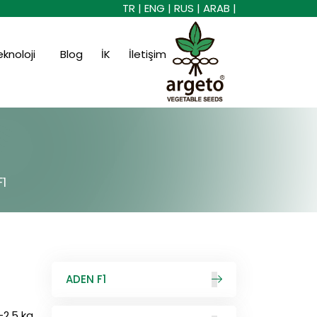
TR |
ENG |
RUS |
ARAB |
eknoloji
Blog
İK
İletişim
F1
ADEN F1
-2.5 kg