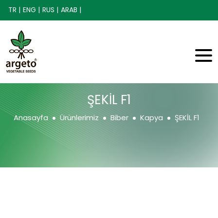
TR |
ENG |
RUS |
ARAB |
ŞEKİL F1
Anasayfa
Ürünlerimiz
Biber
Kapya
ŞEKİL F1