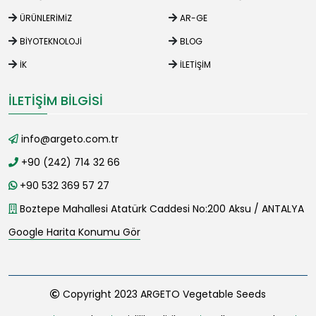
ÜRÜNLERIMIZ
AR-GE
BIYOTEKNOLOJI
BLOG
İK
İLETIŞIM
İLETIŞIM BILGISI
info@argeto.com.tr
+90 (242) 714 32 66
+90 532 369 57 27
Boztepe Mahallesi Atatürk Caddesi No:200 Aksu / ANTALYA
Google Harita Konumu Gör
Copyright 2023 ARGETO Vegetable Seeds