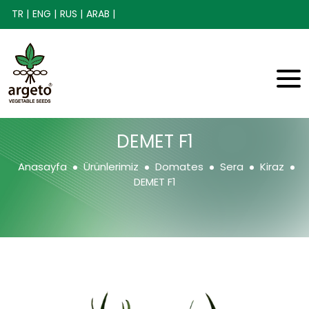
TR |
ENG |
RUS |
ARAB |
DEMET F1
Anasayfa
Ürünlerimiz
Domates
Sera
Kiraz
DEMET F1