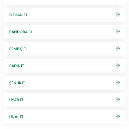
ÖZHAN F1
PANDORA F1
PEMBİŞ F1
SADIK F1
ŞENLİK F1
UYAR F1
ÜNAL F1