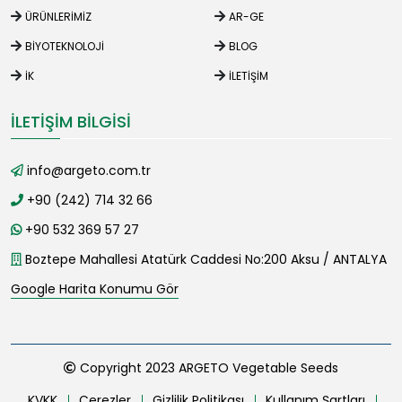
ÜRÜNLERIMIZ
AR-GE
BIYOTEKNOLOJI
BLOG
İK
İLETIŞIM
İLETIŞIM BILGISI
info@argeto.com.tr
+90 (242) 714 32 66
+90 532 369 57 27
Boztepe Mahallesi Atatürk Caddesi No:200 Aksu / ANTALYA
Google Harita Konumu Gör
Copyright 2023 ARGETO Vegetable Seeds
KVKK
Çerezler
Gizlilik Politikası
Kullanım Şartları