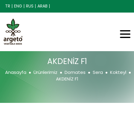
TR |
ENG |
RUS |
ARAB |
AKDENİZ F1
Anasayfa
Ürünlerimiz
Domates
Sera
Kokteyl
AKDENİZ F1