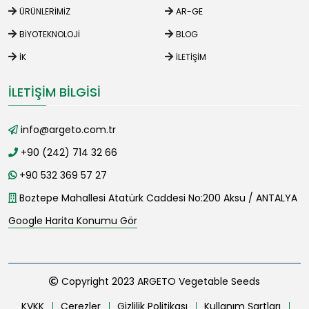
ÜRÜNLERIMIZ
AR-GE
BIYOTEKNOLOJI
BLOG
İK
İLETIŞIM
İLETIŞIM BILGISI
info@argeto.com.tr
+90 (242) 714 32 66
+90 532 369 57 27
Boztepe Mahallesi Atatürk Caddesi No:200 Aksu / ANTALYA
Google Harita Konumu Gör
Copyright 2023 ARGETO Vegetable Seeds
KVKK
Çerezler
Gizlilik Politikası
Kullanım Şartları