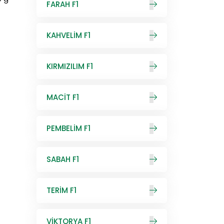
FARAH F1
KAHVELİM F1
KIRMIZILIM F1
MACİT F1
PEMBELİM F1
SABAH F1
TERİM F1
VİKTORYA F1