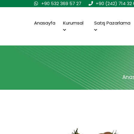
+90 532 369 57 27
+90 (242) 714 32 
Anasayfa
Kurumsal
Satış Pazarlama
Ana