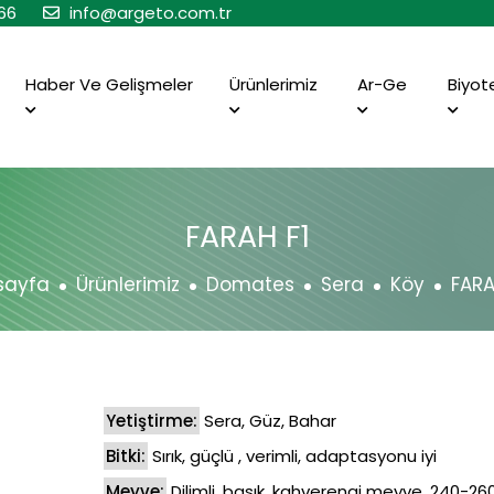
66
info@argeto.com.tr
Haber Ve Gelişmeler
Ürünlerimiz
Ar-Ge
Biyot
FARAH F1
sayfa
Ürünlerimiz
Domates
Sera
Köy
FARA
Yetiştirme:
Sera, Güz, Bahar
Bitki:
Sırık, güçlü , verimli, adaptasyonu iyi
Meyve:
Dilimli, basık, kahverengi meyve, 240-26