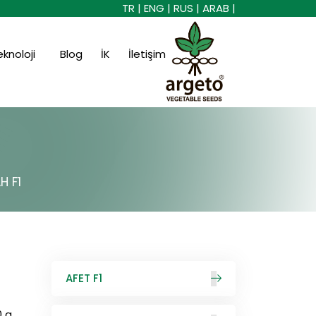
TR |
ENG |
RUS |
ARAB |
eknoloji
Blog
İK
İletişim
H F1
AFET F1
0 g